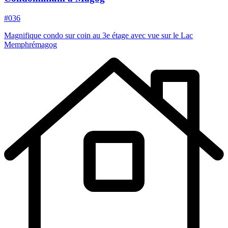
#036
Magnifique condo sur coin au 3e étage avec vue sur le Lac
Memphrémagog