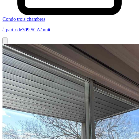
Condo trois chambres
à partir de
309 $CA
/ nuit